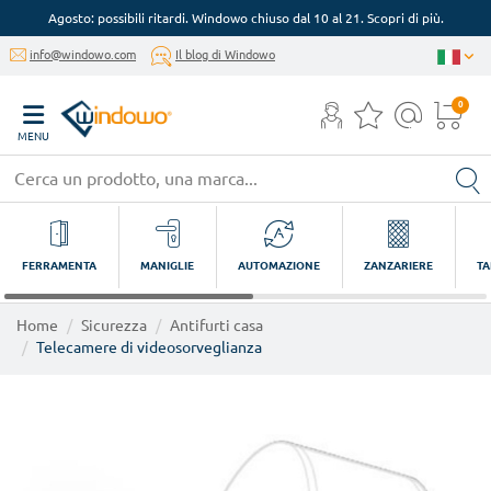
Agosto: possibili ritardi. Windowo chiuso dal 10 al 21. Scopri di più.
info@windowo.com
Il blog di Windowo
0
MENU
FERRAMENTA
MANIGLIE
AUTOMAZIONE
ZANZARIERE
TA
Home
Sicurezza
Antifurti casa
Telecamere di videosorveglianza