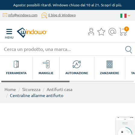
Agosto: possibili ritardi. Windowo chiuso dal 10 al 21. Scopri di più.
info@windowo.com
Il blog di Windowo
0
MENU
FERRAMENTA
MANIGLIE
AUTOMAZIONE
ZANZARIERE
TA
Home
Sicurezza
Antifurti casa
Centraline allarme antifurto