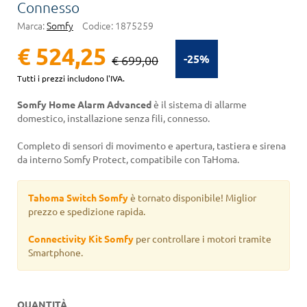
Connesso
Marca:
Somfy
Codice:
1875259
€ 524,25
-25%
€ 699,00
Tutti i prezzi includono l'IVA.
Somfy Home Alarm Advanced
è il sistema di allarme
domestico, installazione senza fili, connesso.
Completo di sensori di movimento e apertura, tastiera e sirena
da interno Somfy Protect, compatibile con TaHoma.
Tahoma Switch Somfy
è tornato disponibile! Miglior
prezzo e spedizione rapida.
Connectivity Kit Somfy
per controllare i motori tramite
Smartphone.
QUANTITÀ