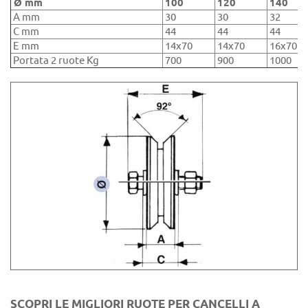
Ø mm
100
120
140
A mm
30
30
32
C mm
44
44
44
E mm
14x70
14x70
16x70
Portata 2 ruote Kg
700
900
1000
SCOPRI LE MIGLIORI RUOTE PER CANCELLI A