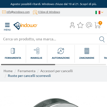
Agosto: possibili ritardi. Windowo chiuso dal 10 al 21. Scopri di più.
info@windowo.com
Il blog di Windowo
0
MENU
FERRAMENTA
MANIGLIE
AUTOMAZIONE
ZANZARIERE
TA
Home
Ferramenta
Accessori per cancelli
Ruote per cancelli scorrevoli