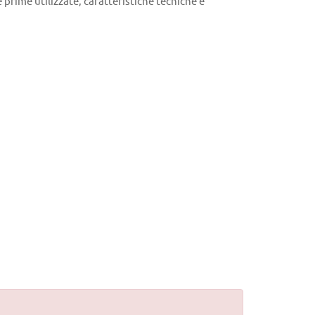
 prime utilizzate, caratteristiche tecniche e