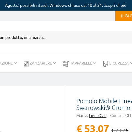
Agosto: possibili ritardi. Windowo chiuso dal 10 al 21. Scopri di più.
IL B
AZIONE
ZANZARIERE
TAPPARELLE
SICUREZZA
Pomolo Mobile Linea 
Swarowski® Cromo 
Marca:
Linea Calì
Codice:
201
€ 53,07
€ 70,76