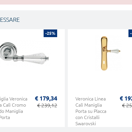
RESSARE
-25%
€ 179,34
€ 19
glia Veronica
Veronica Linea
a Calì Cromo
€ 239,12
Calì Maniglia
€ 25
do Maniglia
Porta su Placca
Porta
con Cristalli
Swarovski