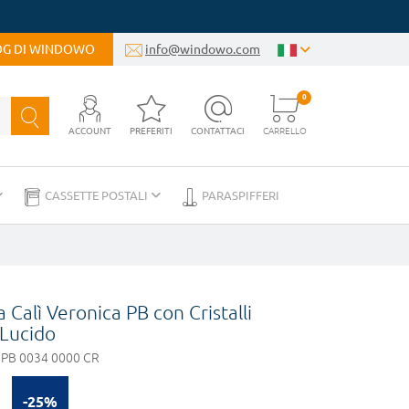
LOG DI WINDOWO
info@windowo.com
0
ACCOUNT
PREFERITI
CONTATTACI
CARRELLO
CASSETTE POSTALI
PARASPIFFERI
Calì Veronica PB con Cristalli
Lucido
 PB 0034 0000 CR
-25%