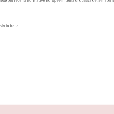
 delle più recenti normative Europee in tema di qualità delle materie
.
lo in Italia.