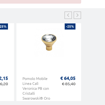
-25%
-25%
2,15
€ 64,05
Pomolo Mobile
Pomolo 
6,20
Linea Calì
€ 85,40
Linea Cal
Veronica PB con
Veronica
Cristalli
Cristalli
Swarowski® Oro
Swarows
Zecchino
Cromo Sa