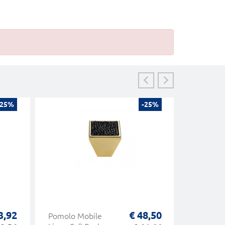
-25%
-25%
3,92
€ 48,50
Pomolo Mobile
Pomolo 