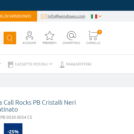
LOG DI WINDOWO
info@windowo.com
0
ACCOUNT
PREFERITI
CONTATTACI
CARRELLO
CASSETTE POSTALI
PARASPIFFERI
Calì Rocks PB Cristalli Neri
tinato
PB 0030 0054 CS
-25%