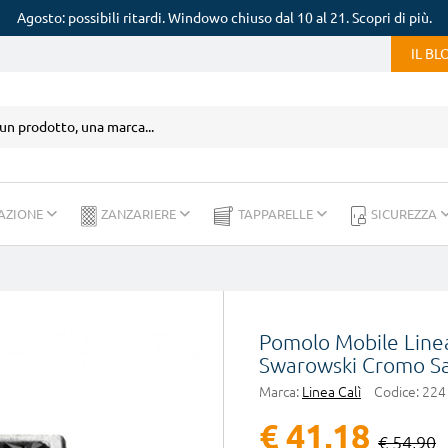
Agosto: possibili ritardi. Windowo chiuso dal 10 al 21. Scopri di più.
IL B
AZIONE
ZANZARIERE
TAPPARELLE
SICUREZZA
Pomolo Mobile Linea 
Swarowski Cromo Sa
Marca:
Linea Calì
Codice:
224 
€ 41,18
€ 54,90