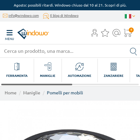
Agosto: possibili ritardi. Windowo chiuso dal 10 al 21. Scopri di più.
info@windowo.com
Il blog di Windowo
0
MENU
FERRAMENTA
MANIGLIE
AUTOMAZIONE
ZANZARIERE
TA
Home
Maniglie
Pomelli per mobili