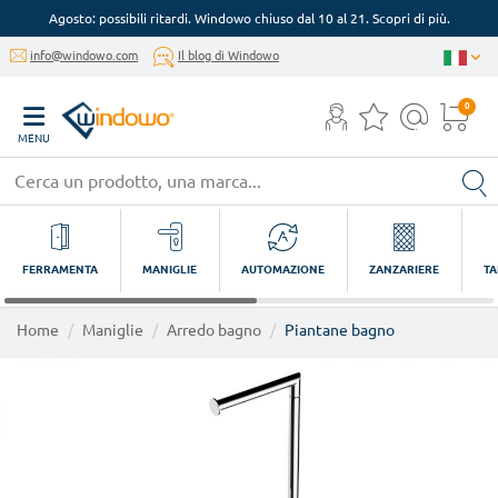
Agosto: possibili ritardi. Windowo chiuso dal 10 al 21. Scopri di più.
info@windowo.com
Il blog di Windowo
0
MENU
FERRAMENTA
MANIGLIE
AUTOMAZIONE
ZANZARIERE
TA
Home
Maniglie
Arredo bagno
Piantane bagno