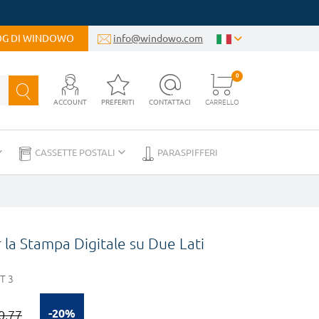
LOG DI WINDOWO
info@windowo.com
0
ACCOUNT
PREFERITI
CONTATTACI
CARRELLO
CASSETTE POSTALI
PARASPIFFERI
r la Stampa Digitale su Due Lati
T 3
-20%
0,77