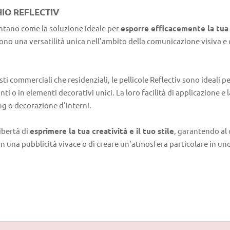
IO REFLECTIV
ntano come la soluzione ideale per
esporre efficacemente la tua p
rono una versatilità unica nell'ambito della comunicazione visiva e
i commerciali che residenziali, le pellicole Reflectiv sono ideali pe
nti o in elementi decorativi unici. La loro facilità di applicazione 
ng o decorazione d'interni.
libertà di
esprimere la tua creatività e il tuo stile
, garantendo al
con una pubblicità vivace o di creare un'atmosfera particolare in un