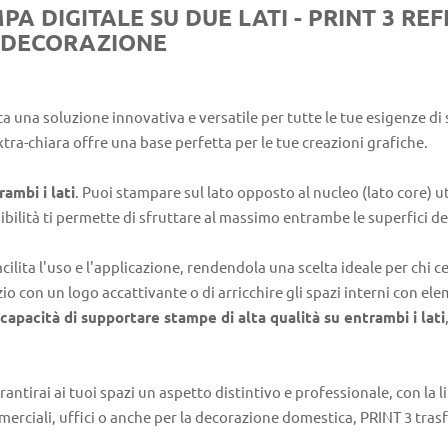
A DIGITALE SU DUE LATI - PRINT 3 REF
E DECORAZIONE
 una soluzione innovativa e versatile per tutte le tue esigenze di s
xtra-chiara offre una base perfetta per le tue creazioni grafiche.
ambi i lati
. Puoi stampare sul lato opposto al nucleo (lato core) ut
ibilità ti permette di sfruttare al massimo entrambe le superfici del
cilita l'uso e l'applicazione, rendendola una scelta ideale per chi c
ozio con un logo accattivante o di arricchire gli spazi interni con el
capacità di supportare stampe di alta qualità su entrambi i lati
rantirai ai tuoi spazi un aspetto distintivo e professionale, con la 
erciali, uffici o anche per la decorazione domestica, PRINT 3 tras