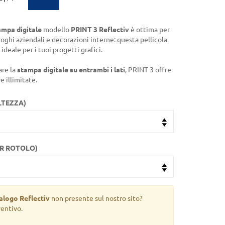
tampa digitale
modello
PRINT 3 Reflectiv
è ottima per
 loghi aziendali e decorazioni interne: questa pellicola
ideale per i tuoi progetti grafici.
are la
stampa digitale su entrambi i lati
, PRINT 3 offre
e illimitate.
LTEZZA)
ER ROTOLO)
alogo Reflectiv
non presente sul nostro sito?
ventivo.