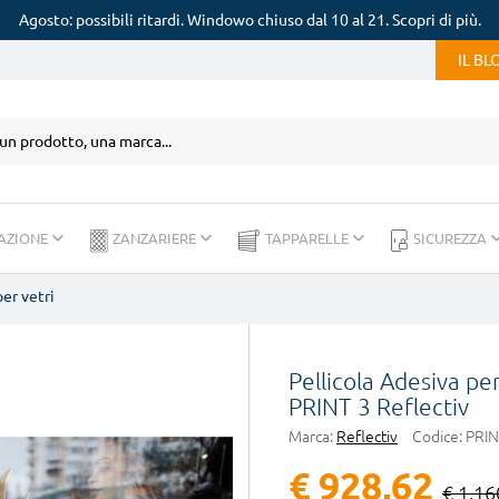
Agosto: possibili ritardi. Windowo chiuso dal 10 al 21. Scopri di più.
IL B
AZIONE
ZANZARIERE
TAPPARELLE
SICUREZZA
per vetri
Pellicola Adesiva pe
PRINT 3 Reflectiv
Marca:
Reflectiv
Codice:
PRIN
€ 928,62
€ 1.16