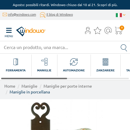
Agosto: possibili ritardi. Windowo chiuso dal 10 al 21. Scopri di più.
info@windowo.com
Il blog di Windowo
0
MENU
FERRAMENTA
MANIGLIE
AUTOMAZIONE
ZANZARIERE
TA
Home
Maniglie
Maniglie per porte interne
Maniglie in porcellana