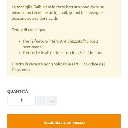
Le maniglie Galbusera in ferro battuto sono fatte su
misura con tecniche artigianali, quindi le consegne
possono subire dei ritardi.
Tempi di consegna:
Per la finitura "Nero Antichizzato": circa 2
settimane.
Per tutte le altre finiture: circa 3 settimane.
Diritto di recesso non applicabile
(art. 59 Codice del
Consumo).
QUANTITÀ
-
+
AGGIUNGI AL CARRELLO