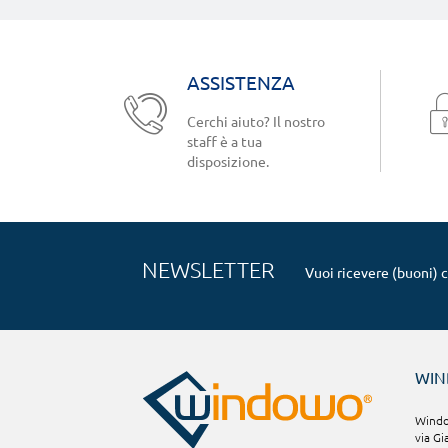
ASSISTENZA
Cerchi aiuto? Il nostro
staff è a tua
disposizione.
NEWSLETTER
Vuoi ricevere (buoni) 
WI
Window
via Gi