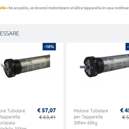
elle
che acquisto, se dovessi motorizzare un'altra tapparella in casa continuer
RESSARE
-10%
€ 57,07
€ 4
re Tubolare
Motore Tubolare
Tapparella
€ 63,41
per Tapparella
€ 
rizzata
30Nm 60kg
lgibile 35Nm