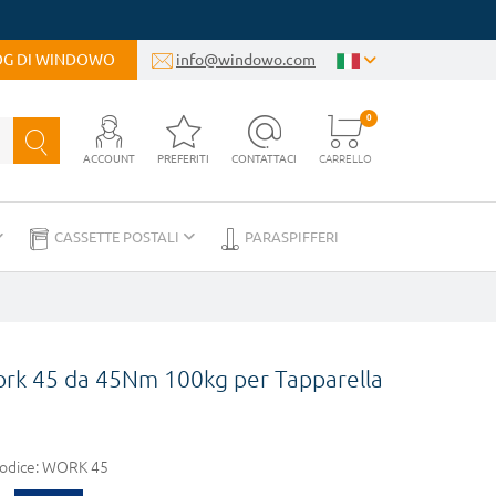
LOG DI WINDOWO
info@windowo.com
0
ACCOUNT
PREFERITI
CONTATTACI
CARRELLO
CASSETTE POSTALI
PARASPIFFERI
rk 45 da 45Nm 100kg per Tapparella
odice:
WORK 45