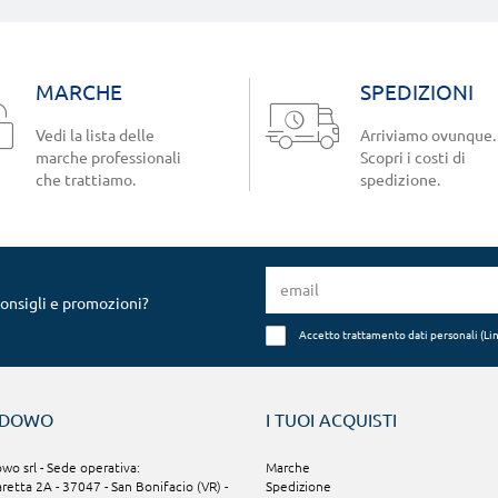
MARCHE
SPEDIZIONI
Vedi la lista delle
Arriviamo ovunque.
marche professionali
Scopri i costi di
che trattiamo.
spedizione.
consigli e promozioni?
Accetto trattamento dati personali (
Li
NDOWO
I TUOI ACQUISTI
o srl - Sede operativa:
Marche
aretta 2A - 37047 - San Bonifacio (VR) -
Spedizione