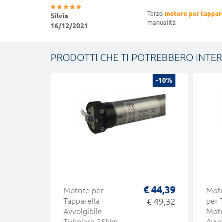
Terzo
motore per tappar
Silvia
manualità
16/12/2021
PRODOTTI CHE TI POTREBBERO INTE
-10%
€ 44,39
Motore per
Moto
Tapparella
€ 49,32
per 
Avvolgibile
Moto
Tubolare 25Nm
Avvo