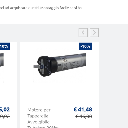
ei ad acquistare questi. Montaggio facile se si ha
-10%
-10%
5,02
€ 41,48
Motore per
Motore T
50,02
Tapparella
€ 46,08
Ø50 NER
Avvolgibile
Tapparel
Tubolare 20Nm
Finecors