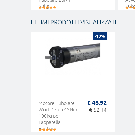
50kg
70k
ULTIMI PRODOTTI VISUALIZZATI
-10%
€ 46,92
Motore Tubolare
Work 45 da 45Nm
€ 52,14
100kg per
Tapparella
Elettrica