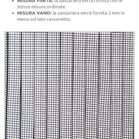
MISURA FINITA:
la zanzariera verrà fornita con le
stesse misure ordinate.
MISURA VANO:
la zanzariera verrà fornita 3 mm in
meno sul lato cassonetto.