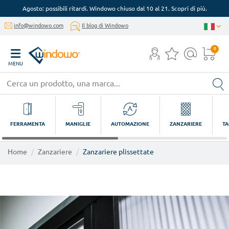
Agosto: possibili ritardi. Windowo chiuso dal 10 al 21. Scopri di più.
info@windowo.com
Il blog di Windowo
0
MENU
FERRAMENTA
MANIGLIE
AUTOMAZIONE
ZANZARIERE
TA
Home
Zanzariere
Zanzariere plissettate