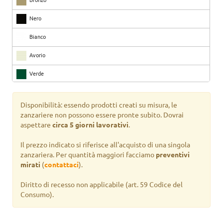
Nero
Bianco
Avorio
Verde
Marrone
Disponibilità: essendo prodotti creati su misura, le
Ciliegio
zanzariere non possono essere pronte subito. Dovrai
aspettare
circa 5 giorni lavorativi
.
Noce
Il prezzo indicato si riferisce all'acquisto di una singola
zanzariera. Per quantità maggiori facciamo
preventivi
mirati
(
contattaci
).
Diritto di recesso non applicabile
(art. 59 Codice del
Consumo).