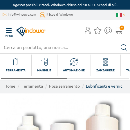
Agosto: possibili ritardi. Windowo chiuso dal 10 al 21. Scopri di più.
info@windowo.com
Il blog di Windowo
0
MENU
FERRAMENTA
MANIGLIE
AUTOMAZIONE
ZANZARIERE
TA
Home
Ferramenta
Posa serramento
Lubrificanti e vernici