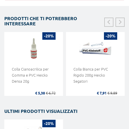
PRODOTTI CHE TI POTREBBERO
INTERESSARE
-20%
-20%
Colla Cianoacrilica per
Colla Bianca per PVC
Gomma e PVC Heicko
Rigido 200g Heicko
Densa 20g
Segatori
€ 5,38
€ 6,72
€ 7,91
€ 9,89
ULTIMI PRODOTTI VISUALIZZATI
-20%