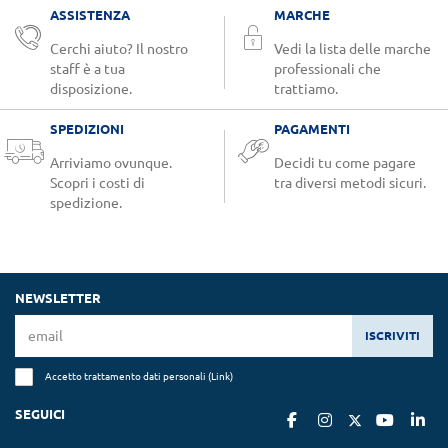
ASSISTENZA
MARCHE
Cerchi aiuto? Il nostro
Vedi la lista delle marche
staff è a tua
professionali che
disposizione.
trattiamo.
SPEDIZIONI
PAGAMENTI
Arriviamo ovunque.
Decidi tu come pagare
Scopri i costi di
tra diversi metodi sicuri.
spedizione.
NEWSLETTER
ISCRIVITI
Accetto trattamento dati personali (
Link
)
SEGUICI