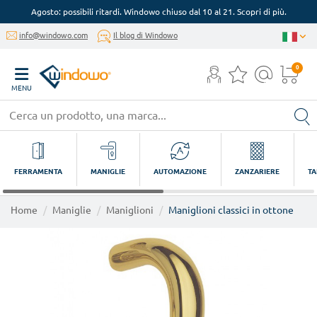
Agosto: possibili ritardi. Windowo chiuso dal 10 al 21. Scopri di più.
info@windowo.com
Il blog di Windowo
0
MENU
FERRAMENTA
MANIGLIE
AUTOMAZIONE
ZANZARIERE
TA
Home
Maniglie
Maniglioni
Maniglioni classici in ottone