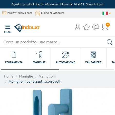
Agosto: possibili ritardi. Windowo chiuso dal 10 al 21. Scopri di più.
info@windowo.com
Il blog di Windowo
0
MENU
FERRAMENTA
MANIGLIE
AUTOMAZIONE
ZANZARIERE
TA
Home
Maniglie
Maniglioni
Maniglioni per alzanti scorrevoli