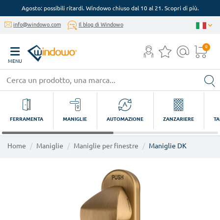
Agosto: possibili ritardi. Windowo chiuso dal 10 al 21. Scopri di più.
info@windowo.com
Il blog di Windowo
0
MENU
FERRAMENTA
MANIGLIE
AUTOMAZIONE
ZANZARIERE
TA
Home
Maniglie
Maniglie per finestre
Maniglie DK