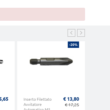
-20%
5,65
€ 13,80
Inserto Filettato
Rullo Infi
Avvitatore
€ 17,25
Guarnizi
Automatico M5
Allumini