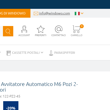
LOG DI WINDOWO
info@windowo.com
0
ACCOUNT
PREFERITI
CONTATTACI
CARRELLO
CASSETTE POSTALI
PARASPIFFERI
r Avvitatore Automatico M6 Pozi 2-
ori
e:
122-PZ2-45
-20%