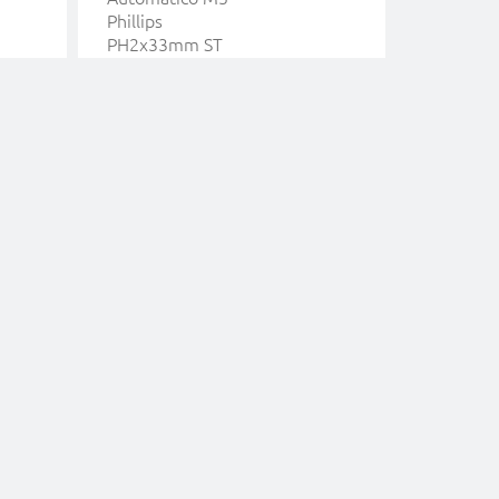
Phillips
Stop Pon
PH2x33mm ST
Esinplast
Heicko Segatori