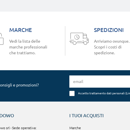
MARCHE
SPEDIZIONI
Vedi la lista delle
Arriviamo ovunque.
marche professionali
Scopri i costi di
che trattiamo.
spedizione.
consigli e promozioni?
Accetto trattamento dati personali (
Li
NDOWO
I TUOI ACQUISTI
o srl - Sede operativa:
Marche