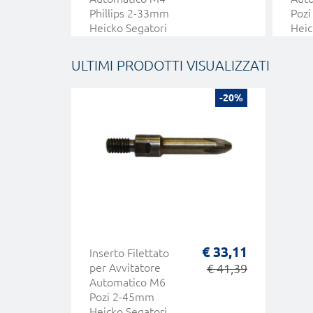
Phillips 2-33mm
Poz
Heicko Segatori
Heic
ULTIMI PRODOTTI VISUALIZZATI
-20%
€ 33,11
Inserto Filettato
per Avvitatore
€ 41,39
Automatico M6
Pozi 2-45mm
Heicko Segatori