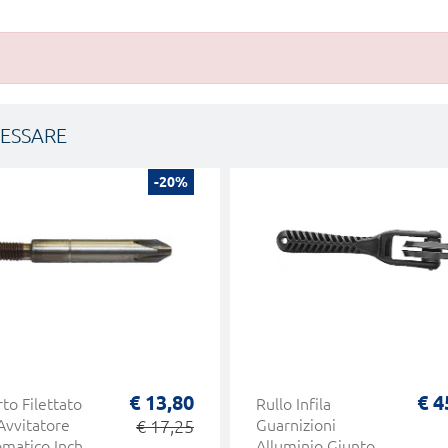
RESSARE
-20%
€ 13,80
€ 4
rto Filettato
Rullo Infila
Avvitatore
€ 17,25
Guarnizioni
matico Inch
Alluminio Giunto