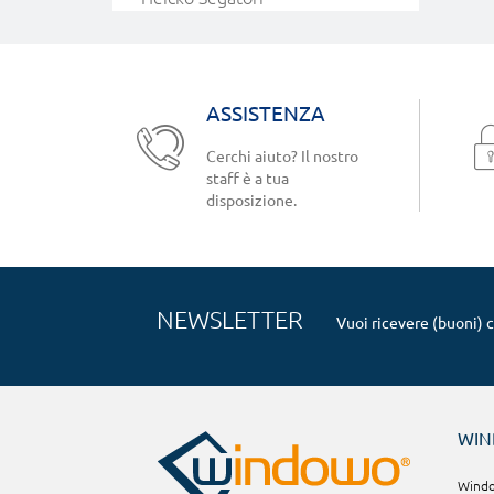
ASSISTENZA
Cerchi aiuto? Il nostro
staff è a tua
disposizione.
NEWSLETTER
Vuoi ricevere (buoni) 
WI
Window