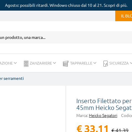
Agosto: possibili ritardi. Windowo chiuso dal 10 al 21. Scopri di più.
IL B
AZIONE
ZANZARIERE
TAPPARELLE
SICUREZZA
er serramenti
Inserto Filettato pe
45mm Heicko Segat
Marca:
Heicko Segatori
Codic
€ 33,11
€ 41,39