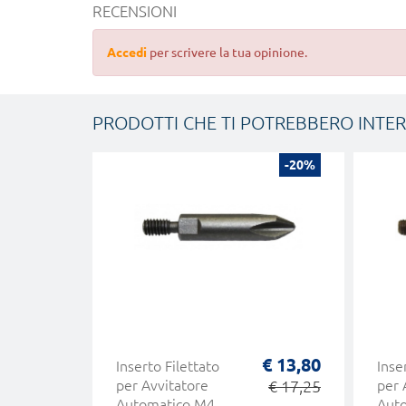
RECENSIONI
Accedi
per scrivere la tua opinione.
PRODOTTI CHE TI POTREBBERO INTE
-20%
€ 13,80
Inserto Filettato
Inse
per Avvitatore
€ 17,25
per 
Automatico M4
Auto