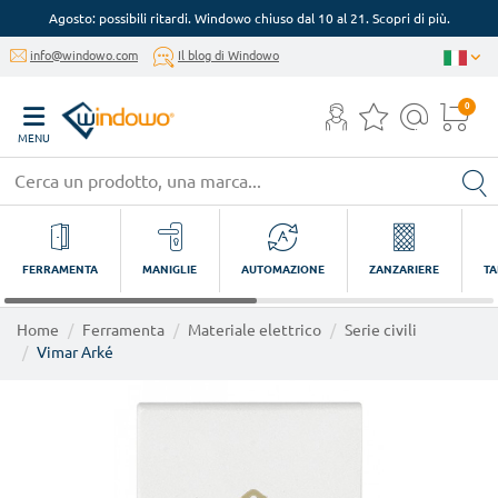
Agosto: possibili ritardi. Windowo chiuso dal 10 al 21. Scopri di più.
info@windowo.com
Il blog di Windowo
0
MENU
FERRAMENTA
MANIGLIE
AUTOMAZIONE
ZANZARIERE
TA
Home
Ferramenta
Materiale elettrico
Serie civili
Vimar Arké