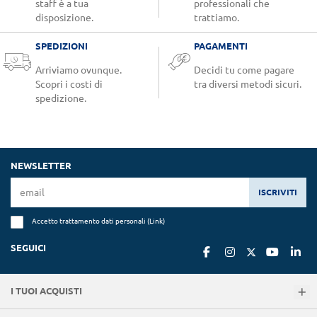
staff è a tua
professionali che
disposizione.
trattiamo.
SPEDIZIONI
PAGAMENTI
Arriviamo ovunque.
Decidi tu come pagare
Scopri i costi di
tra diversi metodi sicuri.
spedizione.
NEWSLETTER
ISCRIVITI
Accetto trattamento dati personali (
Link
)
SEGUICI
I TUOI ACQUISTI