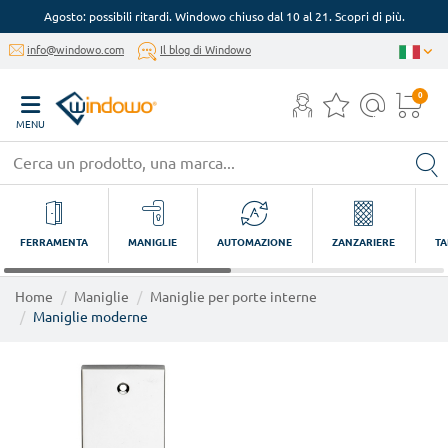
Agosto: possibili ritardi. Windowo chiuso dal 10 al 21. Scopri di più.
info@windowo.com
Il blog di Windowo
0
MENU
FERRAMENTA
MANIGLIE
AUTOMAZIONE
ZANZARIERE
TA
Home
Maniglie
Maniglie per porte interne
Maniglie moderne