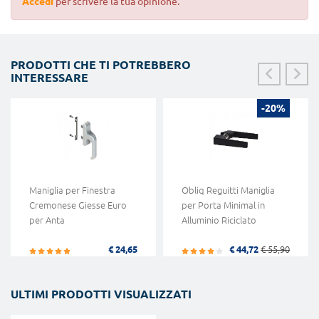
Accedi
per scrivere la tua opinione.
PRODOTTI CHE TI POTREBBERO
INTERESSARE
-20%
Maniglia per Finestra
Obliq Reguitti Maniglia
Cremonese Giesse Euro
per Porta Minimal in
per Anta
Alluminio Riciclato
€ 24,65
€ 44,72
€ 55,90
ULTIMI PRODOTTI VISUALIZZATI