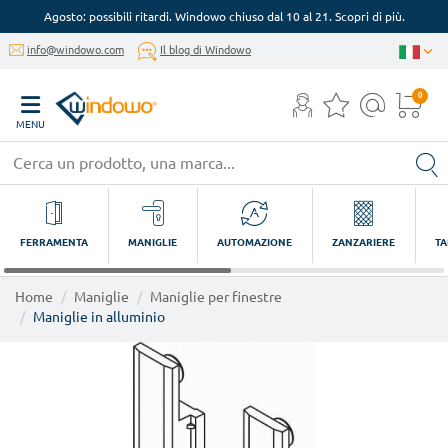
Agosto: possibili ritardi. Windowo chiuso dal 10 al 21. Scopri di più.
info@windowo.com
Il blog di Windowo
0
MENU
FERRAMENTA
MANIGLIE
AUTOMAZIONE
ZANZARIERE
TA
Home
Maniglie
Maniglie per finestre
Maniglie in alluminio