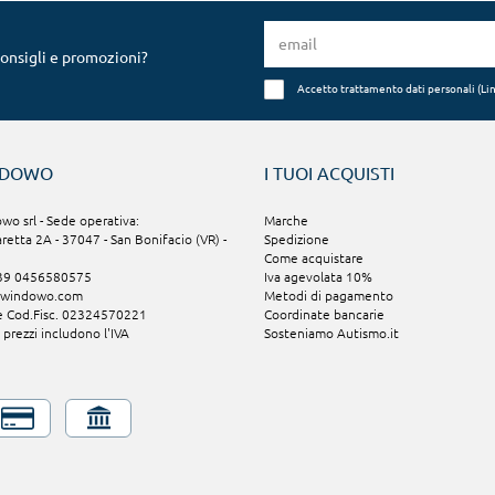
consigli e promozioni?
Accetto trattamento dati personali (
Li
NDOWO
I TUOI ACQUISTI
o srl - Sede operativa:
Marche
aretta 2A - 37047 - San Bonifacio (VR) -
Spedizione
Come acquistare
+39 0456580575
Iva agevolata 10%
@windowo.com
Metodi di pagamento
 e Cod.Fisc. 02324570221
Coordinate bancarie
i prezzi includono l'IVA
Sosteniamo Autismo.it