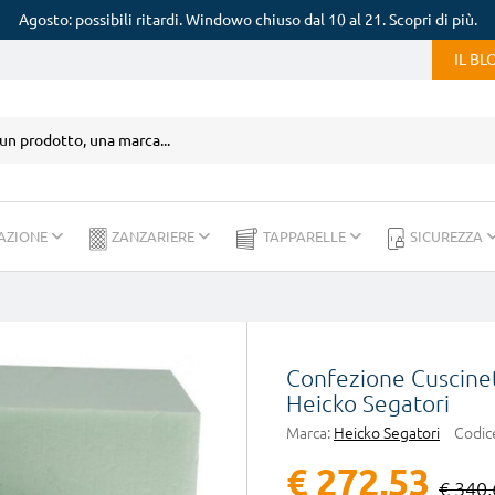
Agosto: possibili ritardi. Windowo chiuso dal 10 al 21. Scopri di più.
IL B
AZIONE
ZANZARIERE
TAPPARELLE
SICUREZZA
Confezione Cuscinet
Heicko Segatori
Marca:
Heicko Segatori
Codic
€ 272,53
€ 340,