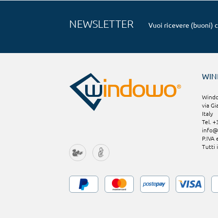
NEWSLETTER
Vuoi ricevere (buoni) 
WI
Window
via Gi
Italy
Tel. 
info
P.IVA
Tutti 