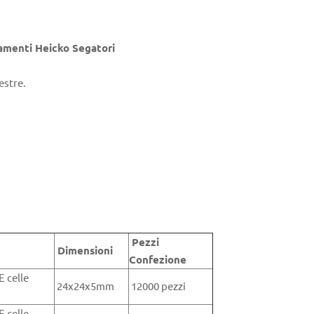
ramenti Heicko Segatori
estre.
Pezzi
Dimensioni
Confezione
E celle
24x24x5mm
12000 pezzi
E celle