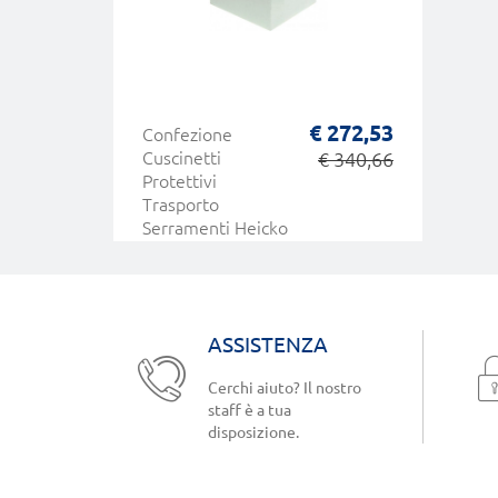
€ 272,53
Confezione
Cuscinetti
€ 340,66
Protettivi
Trasporto
Serramenti Heicko
Segatori
ASSISTENZA
Cerchi aiuto? Il nostro
staff è a tua
disposizione.