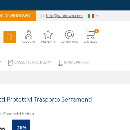
LOG DI WINDOWO
info@windowo.com
0
ACCOUNT
PREFERITI
CONTATTACI
CARRELLO
CASSETTE POSTALI
PARASPIFFERI
ti Protettivi Trasporto Serramenti
e:
Cuscinetti Heicko
-20%
66