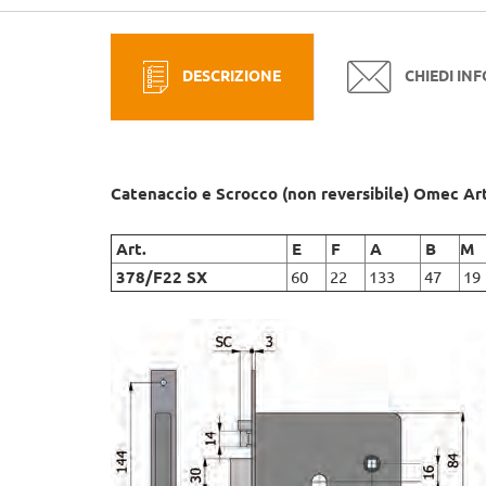
DESCRIZIONE
CHIEDI IN
Catenaccio e Scrocco (non reversibile) Omec A
Art.
E
F
A
B
M
378/F22 SX
60
22
133
47
19