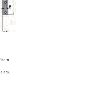
ficato.
helato.