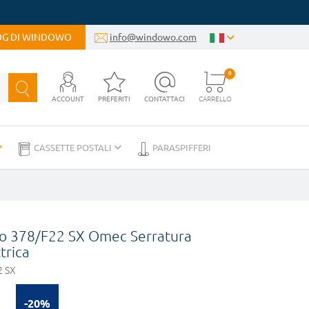
LOG DI WINDOWO
info@windowo.com
0
ACCOUNT
PREFERITI
CONTATTACI
CARRELLO
CASSETTE POSTALI
PARASPIFFERI
co 378/F22 SX Omec Serratura
trica
2 SX
-20%