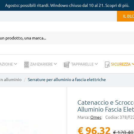
Agosto: possibili ritardi. Windowo chiuso dal 10 al 21. Scopri di più.
IL B
AZIONE
ZANZARIERE
TAPPARELLE
SICUREZZA
in alluminio
Serrature per alluminio a fascia elettriche
Catenaccio e Scroc
Alluminio Fascia Elet
Marca:
Omec
Codice:
378/F2
€ 96,32
€ 120,40