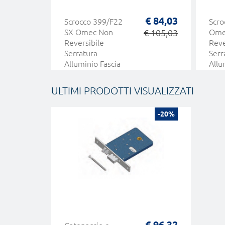
€ 84,03
Scrocco 399/F22
Scro
SX Omec Non
€ 105,03
Ome
Reversibile
Reve
Serratura
Serr
Alluminio Fascia
Allu
Elettrica
Elet
ULTIMI PRODOTTI VISUALIZZATI
-20%
€ 96,32