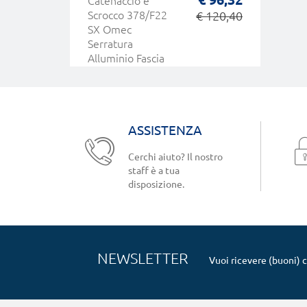
Catenaccio e
Scrocco 378/F22
€ 120,40
SX Omec
Serratura
Alluminio Fascia
Elettrica
ASSISTENZA
Cerchi aiuto? Il nostro
staff è a tua
disposizione.
NEWSLETTER
Vuoi ricevere (buoni) 