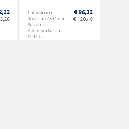
2,22
€ 96,32
Catenaccio e
Scrocco 
5,28
Scrocco 778 Omec
€ 120,40
Mandata
Serratura
Esclusio
Alluminio Fascia
Mandata
Elettrica
Serratur
Alluminio
Elettrica