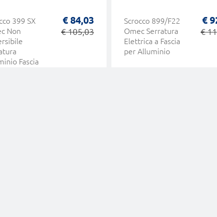
€ 84,03
€ 9
cco 399 SX
Scrocco 899/F22
c Non
€ 105,03
Omec Serratura
€ 11
rsibile
Elettrica a Fascia
atura
per Alluminio
minio Fascia
trica