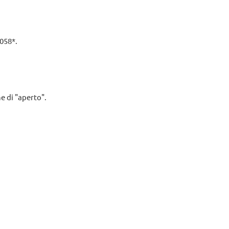
058*.
e di "aperto".