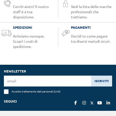
Cerchi aiuto? Il nostro
Vedi la lista delle marche
staff è a tua
professionali che
disposizione.
trattiamo.
SPEDIZIONI
PAGAMENTI
Arriviamo ovunque.
Decidi tu come pagare
Scopri i costi di
tra diversi metodi sicuri.
spedizione.
NEWSLETTER
ISCRIVITI
Accetto trattamento dati personali (
Link
)
SEGUICI