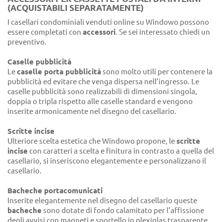
(ACQUISTABILI SEPARATAMENTE)
I casellari condominiali venduti online su Windowo possono
essere completati con
accessori
. Se sei interessato chiedi un
preventivo.
Caselle pubblicità
Le
caselle porta pubblicità
sono molto utili per contenere la
pubblicità ed evitare che venga dispersa nell’ingresso. Le
caselle pubblicità sono realizzabili di dimensioni singola,
doppia o tripla rispetto alle caselle standard e vengono
inserite armonicamente nel disegno del casellario.
Scritte incise
Ulteriore scelta estetica che Windowo propone, le
scritte
incise
con caratteri a scelta e finitura in contrasto a quella del
casellario, si inseriscono elegantemente e personalizzano il
casellario.
Bacheche portacomunicati
Inserite elegantemente nel disegno del casellario queste
bacheche
sono dotate di fondo calamitato per l’affissione
degli avvisi con magneti e sportello in plexiglas trasparente