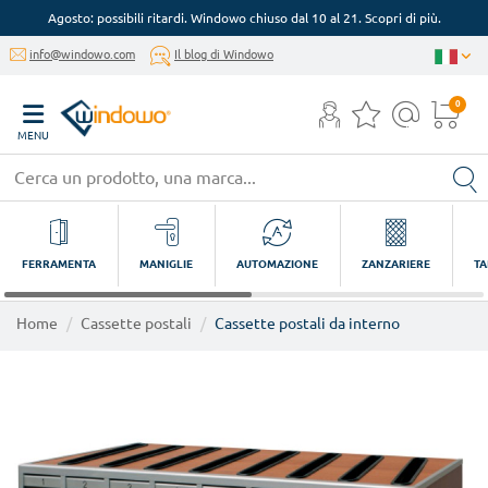
Agosto: possibili ritardi. Windowo chiuso dal 10 al 21. Scopri di più.
info@windowo.com
Il blog di Windowo
0
MENU
FERRAMENTA
MANIGLIE
AUTOMAZIONE
ZANZARIERE
TA
Home
Cassette postali
Cassette postali da interno