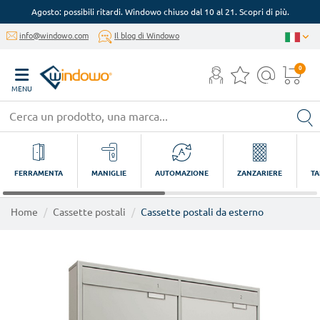
Agosto: possibili ritardi. Windowo chiuso dal 10 al 21. Scopri di più.
info@windowo.com
Il blog di Windowo
0
MENU
FERRAMENTA
MANIGLIE
AUTOMAZIONE
ZANZARIERE
TA
Home
Cassette postali
Cassette postali da esterno