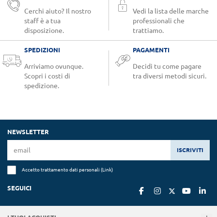
Cerchi aiuto? Il nostro
Vedi la lista delle marche
staff è a tua
professionali che
disposizione.
trattiamo.
SPEDIZIONI
PAGAMENTI
Arriviamo ovunque.
Decidi tu come pagare
Scopri i costi di
tra diversi metodi sicuri.
spedizione.
NEWSLETTER
ISCRIVITI
Accetto trattamento dati personali (
Link
)
SEGUICI