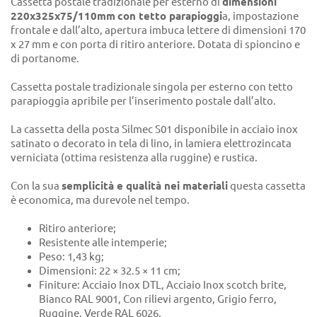
Cassetta postale tradizionale per esterno di
dimensioni
220x325x75/110mm
con tetto parapioggi
a, impostazione
frontale e dall’alto, apertura imbuca lettere di dimensioni 170
x 27 mm e con porta di ritiro anteriore. Dotata di spioncino e
di portanome.
Cassetta postale tradizionale singola per esterno con tetto
parapioggia apribile per l’inserimento postale dall’alto.
La cassetta della posta Silmec S01 disponibile in acciaio inox
satinato o decorato in tela di lino, in lamiera elettrozincata
verniciata (ottima resistenza alla ruggine) e rustica.
Con la sua
semplicità e qualità nei materiali
questa cassetta
è economica, ma durevole nel tempo.
Ritiro anteriore;
Resistente alle intemperie;
Peso: 1,43 kg;
Dimensioni: 22 × 32.5 × 11 cm;
Finiture: Acciaio Inox DTL, Acciaio Inox scotch brite,
Bianco RAL 9001, Con rilievi argento, Grigio ferro,
Ruggine, Verde RAL 6026.