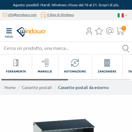
Agosto: possibili ritardi. Windowo chiuso dal 10 al 21. Scopri di più.
info@windowo.com
Il blog di Windowo
0
MENU
FERRAMENTA
MANIGLIE
AUTOMAZIONE
ZANZARIERE
TA
Home
Cassette postali
Cassette postali da esterno