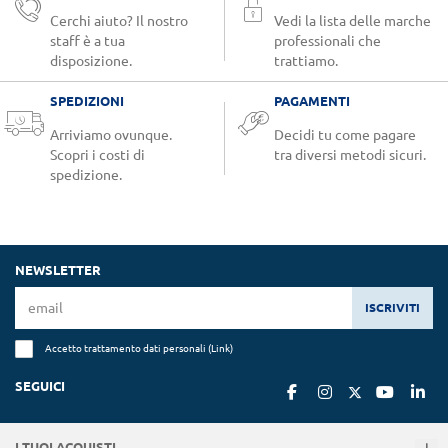
Cerchi aiuto? Il nostro
Vedi la lista delle marche
staff è a tua
professionali che
disposizione.
trattiamo.
SPEDIZIONI
PAGAMENTI
Arriviamo ovunque.
Decidi tu come pagare
Scopri i costi di
tra diversi metodi sicuri.
spedizione.
NEWSLETTER
ISCRIVITI
Accetto trattamento dati personali (
Link
)
SEGUICI
I TUOI ACQUISTI