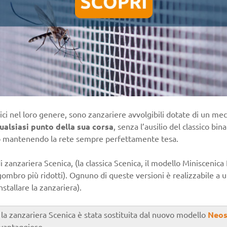
unici nel loro genere, sono zanzariere avvolgibili dotate di un 
ualsiasi punto della sua corsa
, senza l’ausilio del classico bin
to mantenendo la rete sempre perfettamente tesa.
anzariera Scenica, (la classica Scenica, il modello Miniscenica E
gombro più ridotti). Ognuno di queste versioni è realizzabile a u
stallare la zanzariera).
la zanzariera Scenica è stata sostituita dal nuovo modello
Neos
vantaggioso.