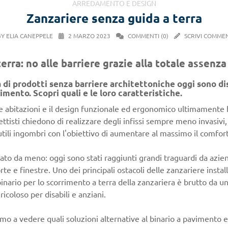
ARREDAMENTO E DESIGN
Zanzariere senza guida a terra
BY ELIA CANEPPELE
2 MARZO 2023
COMMENTI (0)
SCRIVI COMME
erra: no alle barriere grazie alla totale assenz
à di prodotti senza barriere architettoniche oggi sono dis
imento. Scopri quali e le loro caratteristiche.
lle abitazioni e il design funzionale ed ergonomico ultimamente 
tisti chiedono di realizzare degli infissi sempre meno invasivi, 
inutili ingombri con l'obiettivo di aumentare al massimo il comfo
ato da meno: oggi sono stati raggiunti grandi traguardi da azien
e e finestre. Uno dei principali ostacoli delle zanzariere instal
 binario per lo scorrimento a terra della zanzariera è brutto da u
coloso per disabili e anziani.
emo a vedere quali soluzioni alternative al binario a pavimento e