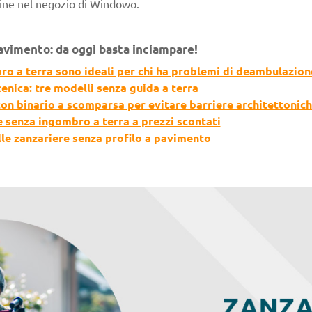
line nel negozio di Windowo.
avimento: da oggi basta inciampare!
ro a terra sono ideali per chi ha problemi di deambulazion
cenica: tre modelli senza guida a terra
on binario a scomparsa per evitare barriere architettonic
 senza ingombro a terra a prezzi scontati
ulle zanzariere senza profilo a pavimento