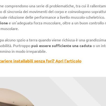
ne comprendono una serie di problematiche, tra cui il rallentame
 o di sincronia dei movimenti del corpo e coinvologono soprattu
duale riduzione delle performance a livello muscolo-scheletrico.
zione
e un'adeguata forza muscolare, oltre a un buon controllo 
e muscolare.
a alcuno spzio a terra quando viene richiusa è una grandissima
obilità. Purtroppo
può essere sufficiente una caduta
o un int
mmino in modo irreparabile.
iere installabili senza fori? Apri l'articolo