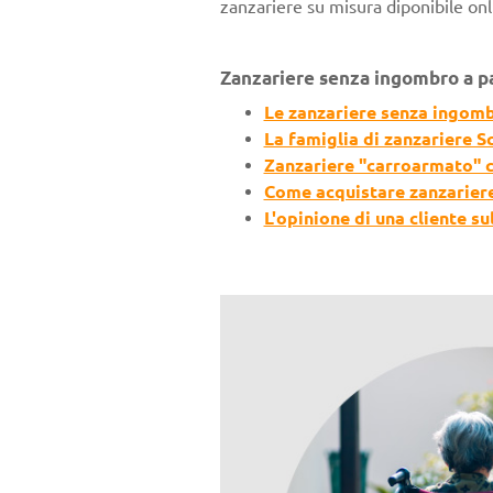
zanzariere su misura diponibile on
Zanzariere senza ingombro a p
Le zanzariere senza ingomb
La famiglia di zanzariere S
Zanzariere "carroarmato" c
Come acquistare zanzariere
L'opinione di una cliente s