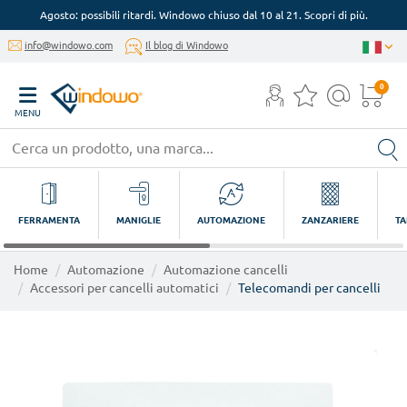
Agosto: possibili ritardi. Windowo chiuso dal 10 al 21. Scopri di più.
info@windowo.com
Il blog di Windowo
0
MENU
FERRAMENTA
MANIGLIE
AUTOMAZIONE
ZANZARIERE
TA
Home
Automazione
Automazione cancelli
Accessori per cancelli automatici
Telecomandi per cancelli