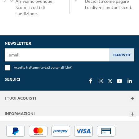
Arriviamo ovunque.
Decidi tu come pagare
Scopri i costi di
tra diversi metodi sicuri.
spedizione.
NEWSLETTER
ISCRIVITI
Accetto trattamento dati personali (
Link
)
SEGUICI
I TUOI ACQUISTI
INFORMAZIONI