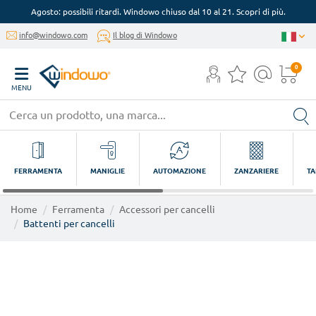
Agosto: possibili ritardi. Windowo chiuso dal 10 al 21. Scopri di più.
info@windowo.com
Il blog di Windowo
0
MENU
FERRAMENTA
MANIGLIE
AUTOMAZIONE
ZANZARIERE
TA
Home
Ferramenta
Accessori per cancelli
Battenti per cancelli