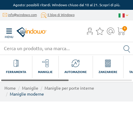
Agosto: possibili ritardi. Windowo chiuso dal 10 al 21. Scopri di più.
info@windowo.com
Il blog di Windowo
0
MENU
FERRAMENTA
MANIGLIE
AUTOMAZIONE
ZANZARIERE
TA
Home
Maniglie
Maniglie per porte interne
Maniglie moderne