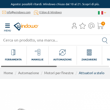
Agosto: possibili ritardi. Windowo chiuso dal 10 al 21. Scopri di più.
info@windowo.com
Il blog di Windowo
0
MENU
FERRAMENTA
MANIGLIE
AUTOMAZIONE
ZANZARIERE
TA
Home
Automazione
Motori per finestre
Attuatori a stelo