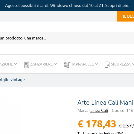
Agosto: possibili ritardi. Windowo chiuso dal 10 al 21. Scopri di più.
IL B
AZIONE
ZANZARIERE
TAPPARELLE
SICUREZZA
iglie vintage
Arte Linea Calì Mani
Marca:
Linea Calì
Codice:
116
€ 178,43
€ 237,
Tutti i prezzi includono l'IVA.