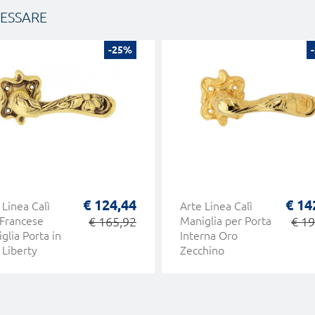
RESSARE
-25%
€ 124,44
€ 14
 Linea Calì
Arte Linea Calì
Francese
€ 165,92
Maniglia per Porta
€ 19
glia Porta in
Interna Oro
e Liberty
Zecchino