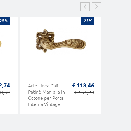
-25%
-25%
2,74
€ 113,46
Arte Linea Calì
Atlas Vi
0,32
Patinè Maniglia in
€ 151,28
Maniglia
Ottone per Porta
su Roset
Interna Vintage
Bortolo 