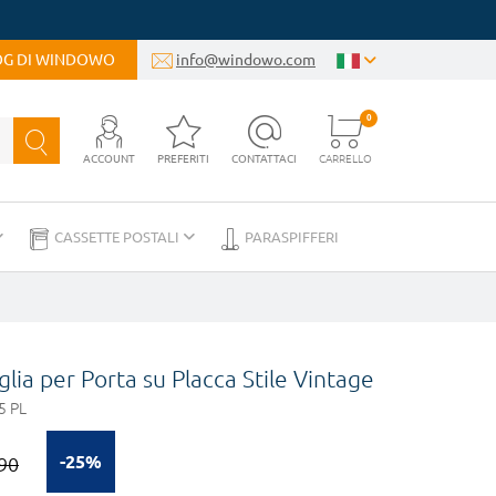
LOG DI WINDOWO
info@windowo.com
0
ACCOUNT
PREFERITI
CONTATTACI
CARRELLO
CASSETTE POSTALI
PARASPIFFERI
glia per Porta su Placca Stile Vintage
5 PL
-25%
90