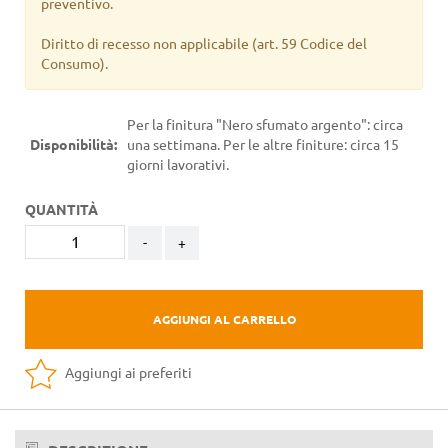
preventivo.
Diritto di recesso non applicabile
(art. 59 Codice del
Consumo).
Per la finitura "Nero sfumato argento": circa
Disponibilità:
una settimana. Per le altre finiture: circa 15
giorni lavorativi.
QUANTITÀ
-
+
AGGIUNGI AL CARRELLO
Aggiungi ai preferiti