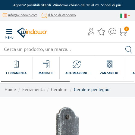
Agosto: possibili ritardi. Windowo chiuso dal 10 al 21. Scopri di più.
info@windowo.com
Il blog di Windowo
0
MENU
FERRAMENTA
MANIGLIE
AUTOMAZIONE
ZANZARIERE
TA
Home
Ferramenta
Cerniere
Cerniere per legno