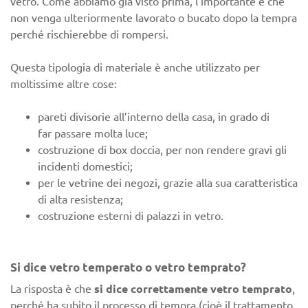
vetro. Come abbiamo già visto prima, l’importante è che
non venga ulteriormente lavorato o bucato dopo la tempra
perché rischierebbe di rompersi.
Questa tipologia di materiale è anche utilizzato per
moltissime altre cose:
pareti divisorie all’interno della casa, in grado di
far passare molta luce;
costruzione di box doccia, per non rendere gravi gli
incidenti domestici;
per le vetrine dei negozi, grazie alla sua caratteristica
di alta resistenza;
costruzione esterni di palazzi in vetro.
Si dice vetro temperato o vetro temprato?
La risposta è che
si dice correttamente vetro temprato
,
perché ha subito il processo di tempra (cioè il trattamento