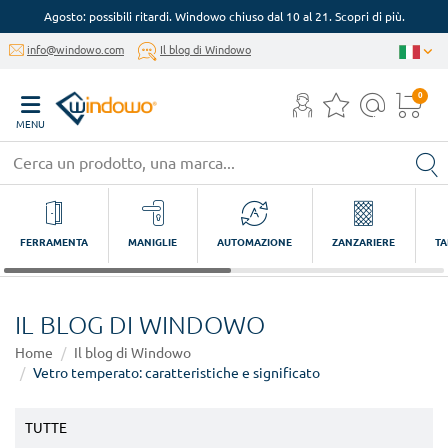
Agosto: possibili ritardi. Windowo chiuso dal 10 al 21. Scopri di più.
info@windowo.com
Il blog di Windowo
0
MENU
FERRAMENTA
MANIGLIE
AUTOMAZIONE
ZANZARIERE
TA
IL BLOG DI WINDOWO
Home
Il blog di Windowo
Vetro temperato: caratteristiche e significato
TUTTE