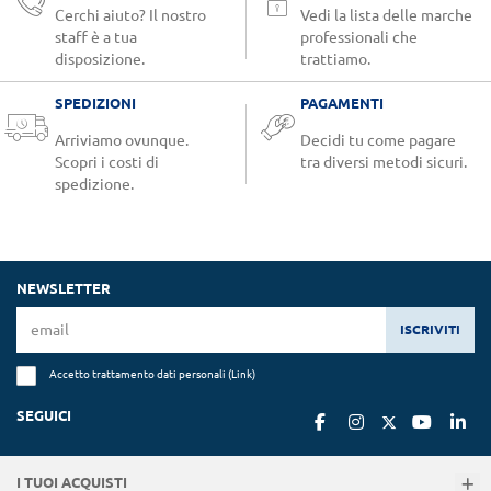
Cerchi aiuto? Il nostro
Vedi la lista delle marche
staff è a tua
professionali che
disposizione.
trattiamo.
SPEDIZIONI
PAGAMENTI
Arriviamo ovunque.
Decidi tu come pagare
Scopri i costi di
tra diversi metodi sicuri.
spedizione.
NEWSLETTER
ISCRIVITI
Accetto trattamento dati personali (
Link
)
SEGUICI
I TUOI ACQUISTI