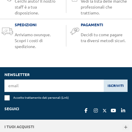
Cerchi aiuto? Il nostro
Vedi la lista delle marche
staff è a tua
professionali che
disposizione.
trattiamo.
SPEDIZIONI
PAGAMENTI
Arriviamo ovunque.
Decidi tu come pagare
Scopri i costi di
tra diversi metodi sicuri.
spedizione.
NEWSLETTER
ISCRIVITI
Accetto trattamento dati personali (
Link
)
SEGUICI
I TUOI ACQUISTI