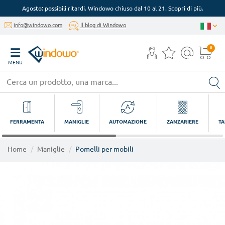
Agosto: possibili ritardi. Windowo chiuso dal 10 al 21. Scopri di più.
info@windowo.com
Il blog di Windowo
0
MENU
FERRAMENTA
MANIGLIE
AUTOMAZIONE
ZANZARIERE
TA
Home
Maniglie
Pomelli per mobili