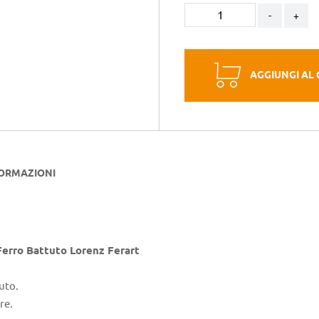
-
+
AGGIUNGI AL
FORMAZIONI
 Ferro Battuto Lorenz Ferart
uto.
re.