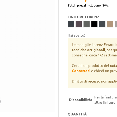
Tutti i prezzi includono l'IVA.
FINITURE LORENZ
Hai scelto:
Le maniglie Lorenz Ferart i
tecniche artigianali
, per q
consegna: circa 1/2 settima
Cerchi un prodotto del
cat
Contattaci
e chiedi un pre
Diritto di recesso non appli
Per la finitur
Disponibilità:
altre finiture:
QUANTITÀ