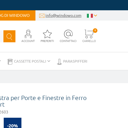
LOG DI WINDOWO
info@windowo.com
0
ACCOUNT
PREFERITI
CONTATTACI
CARRELLO
CASSETTE POSTALI
PARASPIFFERI
tra per Porte e Finestre in Ferro
rt
2603
-20%