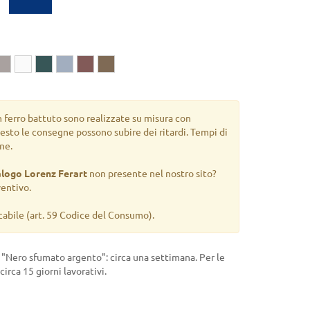
n ferro battuto sono realizzate su misura con
uesto le consegne possono subire dei ritardi. Tempi di
ne.
alogo Lorenz Ferart
non presente nel nostro sito?
ventivo.
cabile
(art. 59 Codice del Consumo).
a "Nero sfumato argento": circa una settimana. Per le
 circa 15 giorni lavorativi.