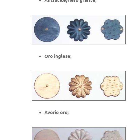
Antracite/nero grafite;
Oro inglese;
Avorio oro;