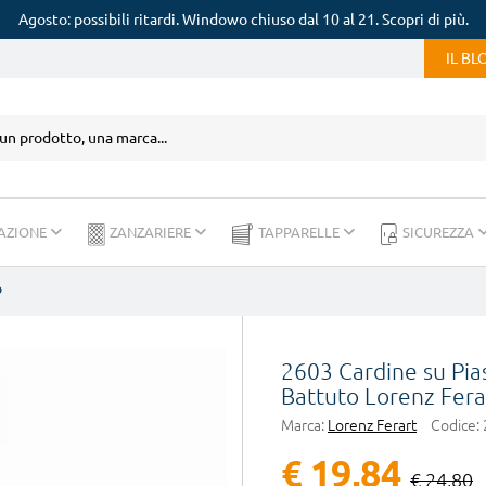
Agosto: possibili ritardi. Windowo chiuso dal 10 al 21. Scopri di più.
IL B
AZIONE
ZANZARIERE
TAPPARELLE
SICUREZZA
o
2603 Cardine su Pias
Battuto Lorenz Fera
Marca:
Lorenz Ferart
Codice:
€ 19,84
€ 24,80